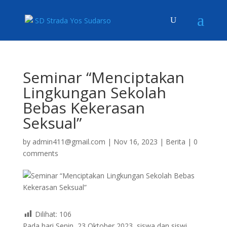
Seminar “Menciptakan
Lingkungan Sekolah
Bebas Kekerasan
Seksual”
by
admin411@gmail.com
|
Nov 16, 2023
|
Berita
|
0
comments
Dilihat:
106
Pada hari Senin, 23 Oktober 2023, siswa dan siswi