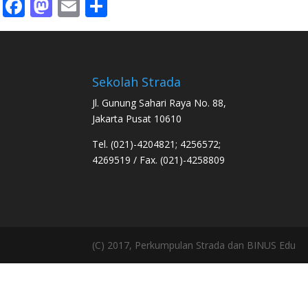
Facebook
Mastodon
Email
Share
Sekolah Strada
Jl. Gunung Sahari Raya No. 88,
Jakarta Pusat 10610
Tel. (021)-4204821; 4256572;
4269519 / Fax. (021)-4258809
(C) 2017, Perkumpulan Strada dan BINUS Edu