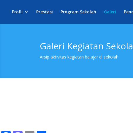
Profil
Prestasi
Program Sekolah
Galeri
Pen
Galeri Kegiatan Sekol
Arsip aktivitas kegiatan belajar di sekolah