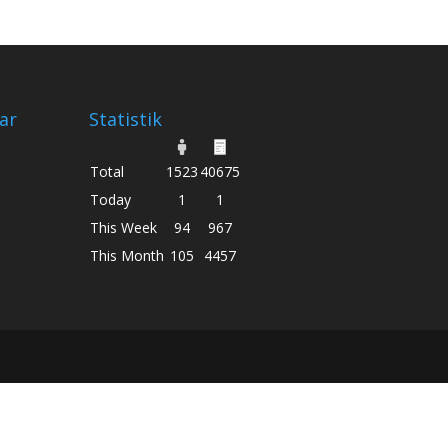
ar
Statistik
Total
1523
40675
Today
1
1
This Week
94
967
This Month
105
4457