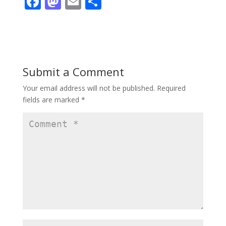
F
M
E
S
ac
as
m
h
e
to
ai
ar
b
d
l
e
o
o
Submit a Comment
o
n
Your email address will not be published.
Required
k
fields are marked
*