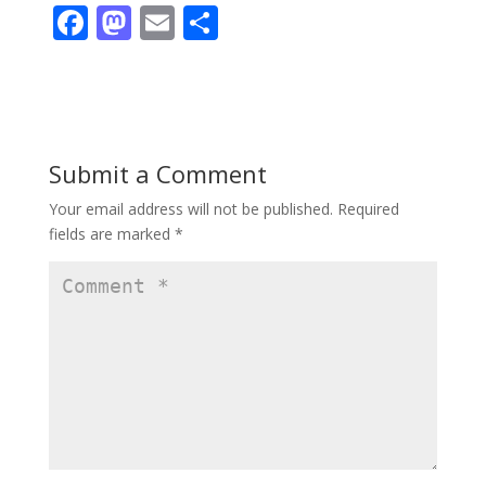
F
M
E
S
ac
as
m
h
e
to
ai
ar
b
d
l
e
o
o
Submit a Comment
o
n
Your email address will not be published.
Required
k
fields are marked
*